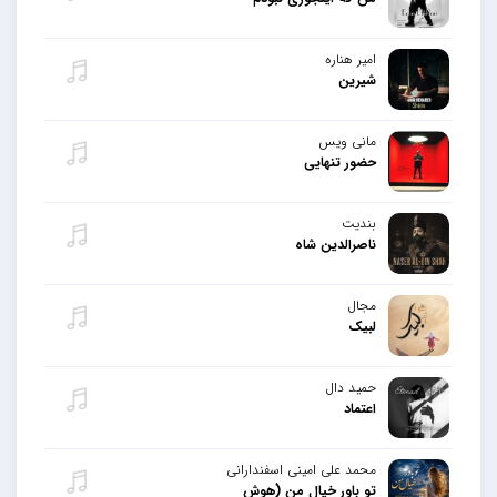
امیر هناره
شیرین
مانی ویس
حضور تنهایی
بندیت
ناصرالدین شاه
مجال
لبیک
حمید دال
اعتماد
محمد علی امینی اسفندارانی
تو باور خیال من (هوش