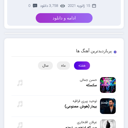
15 ژانویه 2021
3,758 دانلود
0
ادامه و دانلود
پربازدیدترین آهنگ ها
هفته
ماه
سال
حسن جمالی
سکسکه
توحید پیری قراقیه
بیمار (هوش مصنوعی)
عرفان افتخاری
من که اینجوری نبودم