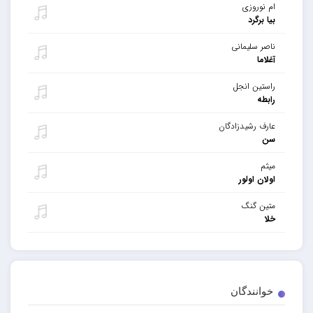
ام نوروزی
بیا برگرد
ناصر سلیمانی
آغلاما
راستین انجل
رابطه
عارف رشیدزادگان
سن
میثم
اولان اولور
متین گنگ
خلا
خوانندگان