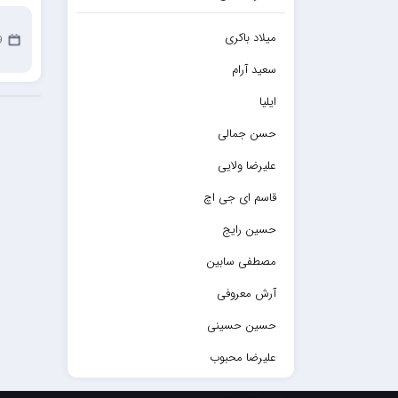
میلاد باکری
9 اک
سعید آرام
ایلیا
حسن جمالی
علیرضا ولایی
قاسم ای جی اچ
حسین رایج
مصطفی سابین
آرش معروفی
حسین حسینی
علیرضا محبوب
حسین حصارکی