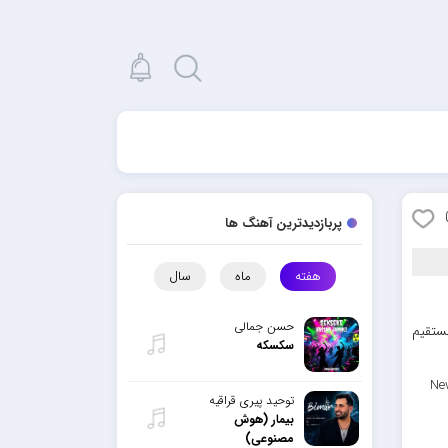
پربازدیدترین آهنگ ها
هفته
ماه
سال
حسن جمالی
مستقیم
سکسکه
Ne
توحید پیری قراقیه
بیمار (هوش
مصنوعی)