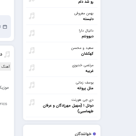
رو شد دلم
بهمن معروفی
دلبسته
28
دانیال دارا
دیوونتم
سعید و محسن
کهکشان
دا
مرتضی خدیوی
آهنگ ا
غریبه
یوسف زمانی
موزیک 
مثل پروانه
دی جی هورنت
rics
دوئل ۱ (سهیل مهرزادگان و عرفان
طهماسبی)
خوانندگان