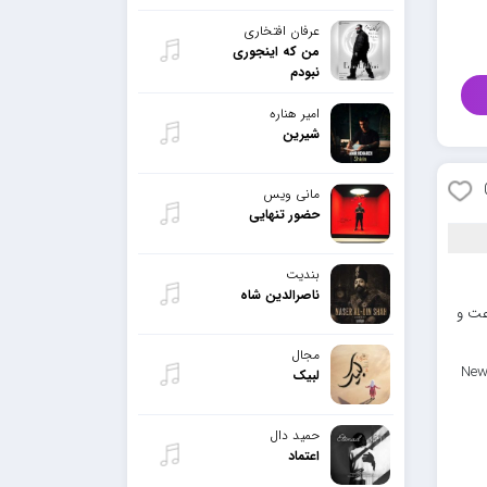
عرفان افتخاری
من که اینجوری
نبودم
امیر هناره
شیرین
مانی ویس
حضور تنهایی
بندیت
ناصرالدین شاه
رعت و
مجال
New
لبیک
حمید دال
اعتماد