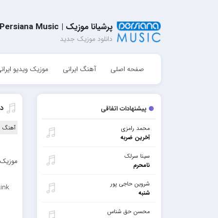
پرشیانا موزیک | Persiana Music
دانلود موزیک جدید
صفحه اصلی
آهنگ ایرانی
موزیک ویدیو ایران
دا
پیشنهادات اتفاقی
آهنگ ا
محمد رامزی
آخرین ضربه
سینا سرلک
موزیک ب
نامحرم
شروین حاجی پور
ink
شنبه
محسن حق شناس