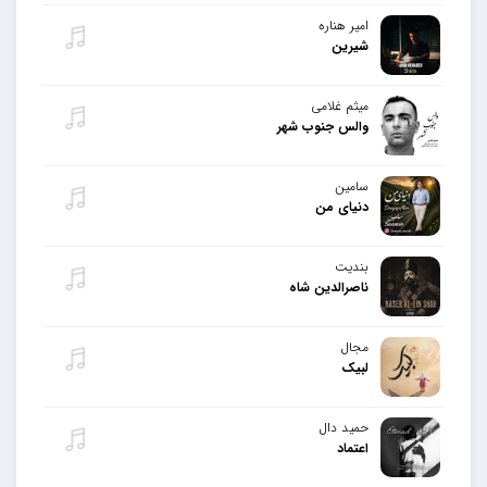
امیر هناره
شیرین
میثم غلامی
والس جنوب شهر
سامین
دنیای من
بندیت
ناصرالدین شاه
مجال
لبیک
حمید دال
اعتماد