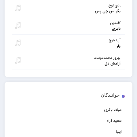
اِدی اوج
بگو من چی پس
کامدین
دلبری
آریا بلوچ
یار
بهروز محمددوست
آرامش دل
خوانندگان
میلاد باکری
سعید آرام
ایلیا