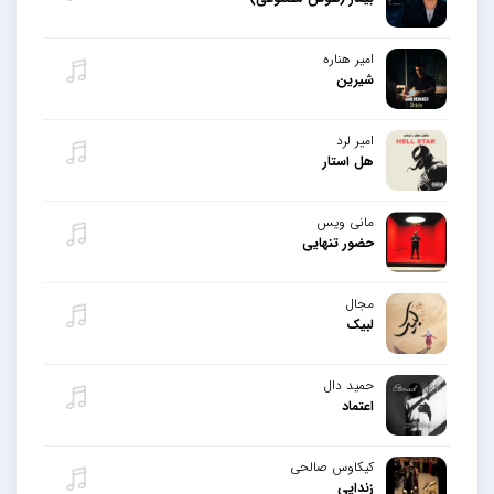
امیر هناره
شیرین
امیر لرد
هل استار
مانی ویس
حضور تنهایی
مجال
لبیک
حمید دال
اعتماد
کیکاوس صالحی
زندایی