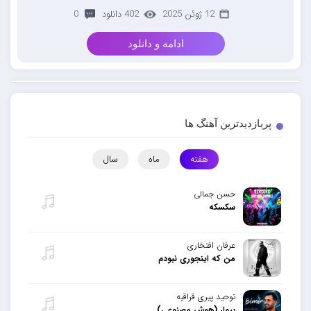
12 ژوئن 2025
402 دانلود
0
ادامه و دانلود
پربازدیدترین آهنگ ها
هفته
ماه
سال
حسن جمالی
سکسکه
عرفان افتخاری
من که اینجوری نبودم
توحید پیری قراقیه
بیمار (هوش مصنوعی)