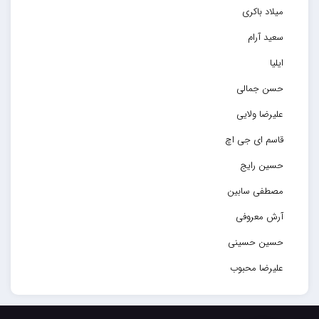
میلاد باکری
سعید آرام
ایلیا
حسن جمالی
علیرضا ولایی
قاسم ای جی اچ
حسین رایج
مصطفی سابین
آرش معروفی
حسین حسینی
علیرضا محبوب
حسین حصارکی