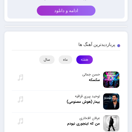
ادامه و دانلود
پربازدیدترین آهنگ ها
هفته
ماه
سال
حسن جمالی
سکسکه
توحید پیری قراقیه
بیمار (هوش مصنوعی)
عرفان افتخاری
من که اینجوری نبودم