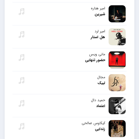
امیر هناره
شیرین
امیر لرد
هل استار
مانی ویس
حضور تنهایی
مجال
لبیک
حمید دال
اعتماد
کیکاوس صالحی
زندایی