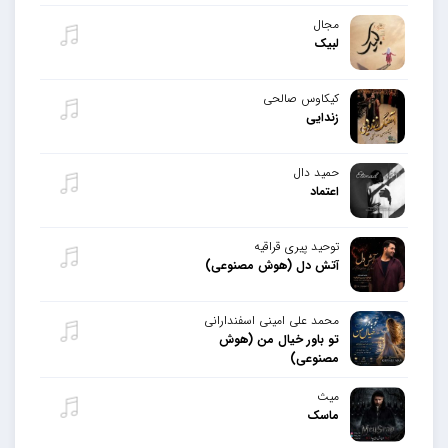
مجال
لبیک
کیکاوس صالحی
زندایی
حمید دال
اعتماد
توحید پیری قراقیه
آتش دل (هوش مصنوعی)
محمد علی امینی اسفندارانی
تو باور خیال من (هوش
مصنوعی)
میث
ماسک