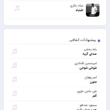
میلاد باکری
اشتباه
پیشنهادات اتفاقی
رضا رحمتی
صدای گریه
امیرحسین افتخاری
شوخی شوخی
امیر پهلوان
جنون
علی حاجی علیپور
گلم
مسعود صادقلو
همرو جواب کردم