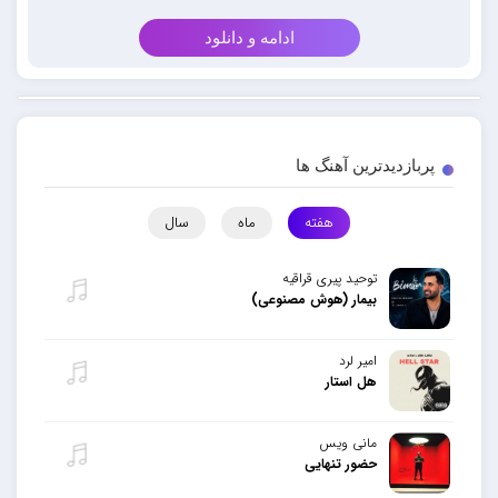
ادامه و دانلود
پربازدیدترین آهنگ ها
هفته
ماه
سال
توحید پیری قراقیه
بیمار (هوش مصنوعی)
امیر لرد
هل استار
مانی ویس
حضور تنهایی