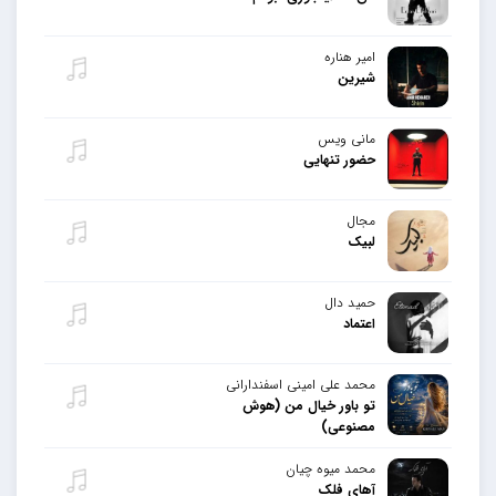
امیر هناره
شیرین
مانی ویس
حضور تنهایی
مجال
لبیک
حمید دال
اعتماد
محمد علی امینی اسفندارانی
تو باور خیال من (هوش
مصنوعی)
محمد میوه چیان
آهای فلک