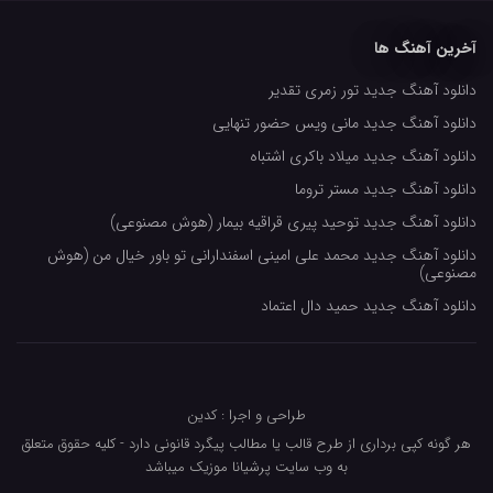
مهدیار
آخرین آهنگ ها
کاپیتان
دانلود آهنگ جدید تور زمری تقدیر
مجید رضوی
دانلود آهنگ جدید مانی ویس حضور تنهایی
رضا رضانژاد
دانلود آهنگ جدید میلاد باکری اشتباه
رضا مرانلو
دانلود آهنگ جدید مستر تروما
امیر عرفانی
دانلود آهنگ جدید توحید پیری قراقیه بیمار (هوش مصنوعی)
دانلود آهنگ جدید محمد علی امینی اسفندارانی تو باور خیال من (هوش
رضا صادقی
مصنوعی)
سعید شمس
دانلود آهنگ جدید حمید دال اعتماد
محمد زینعلی
میهاد
طراحی و اجرا : کدین
مهرزاد اسفندیاری
هر گونه کپی برداری از طرح قالب یا مطالب پیگرد قانونی دارد - کلیه حقوق متعلق
فرشاد میرزایی
به وب سایت پرشیانا موزیک میباشد