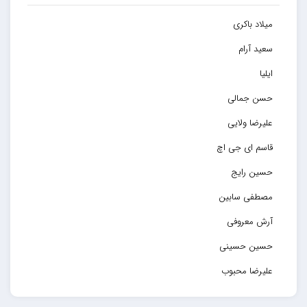
میلاد باکری
سعید آرام
ایلیا
حسن جمالی
علیرضا ولایی
قاسم ای جی اچ
حسین رایج
مصطفی سابین
آرش معروفی
حسین حسینی
علیرضا محبوب
حسین حصارکی