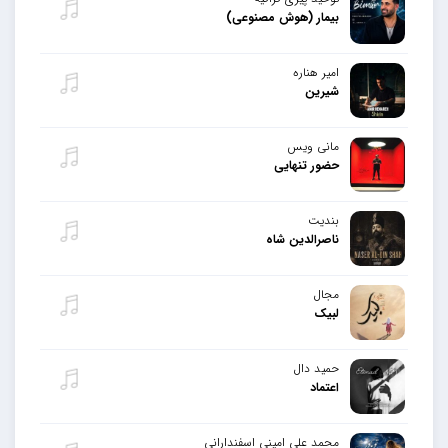
بیمار (هوش مصنوعی)
امیر هناره
شیرین
مانی ویس
حضور تنهایی
بندیت
ناصرالدین شاه
مجال
لبیک
حمید دال
اعتماد
محمد علی امینی اسفندارانی