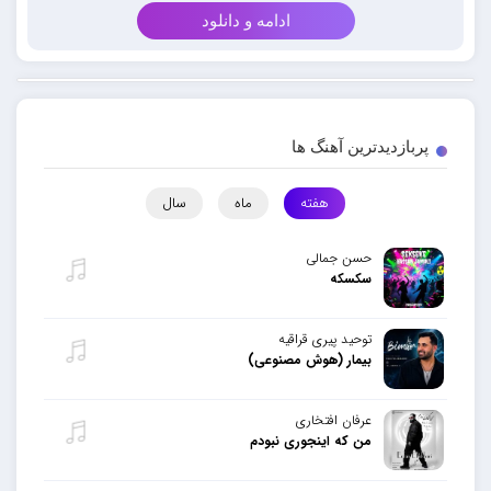
ادامه و دانلود
پربازدیدترین آهنگ ها
هفته
ماه
سال
حسن جمالی
سکسکه
توحید پیری قراقیه
بیمار (هوش مصنوعی)
عرفان افتخاری
من که اینجوری نبودم