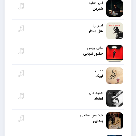
امیر هناره
شیرین
امیر لرد
هل استار
مانی ویس
حضور تنهایی
مجال
لبیک
حمید دال
اعتماد
کیکاوس صالحی
زندایی