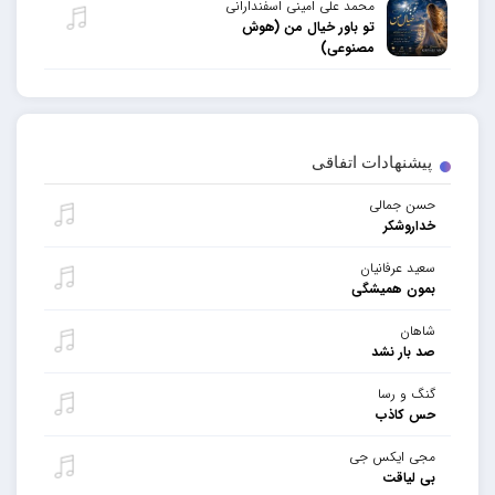
محمد علی امینی اسفندارانی
تو باور خیال من (هوش
مصنوعی)
پیشنهادات اتفاقی
حسن جمالی
خداروشکر
سعید عرفانیان
بمون همیشگی
شاهان
صد بار نشد
گنگ و رسا
حس کاذب
مجی ایکس جی
بی لیاقت