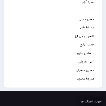
سعید آرام
ایلیا
حسن جمالی
علیرضا ولایی
قاسم ای جی اچ
حسین رایج
مصطفی سابین
آرش معروفی
حسین حسینی
علیرضا محبوب
حسین حصارکی
مهدیار
آخرین آهنگ ها
کاپیتان