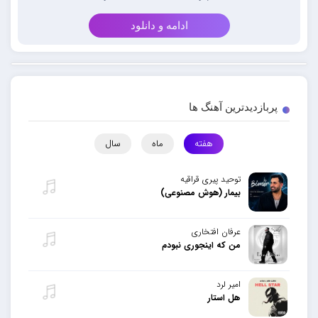
ادامه و دانلود
پربازدیدترین آهنگ ها
هفته
ماه
سال
توحید پیری قراقیه
بیمار (هوش مصنوعی)
عرفان افتخاری
من که اینجوری نبودم
امیر لرد
هل استار