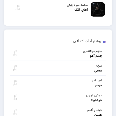
محمد میوه چیان
آهای فلک
پیشنهادات اتفاقی
مازیار ذوالفقاری
چشم آهو
شرف
عصبی
امیر آلدر
مرحم
مجتبی اوجی
خودخواه
جرک و آلسو
همین