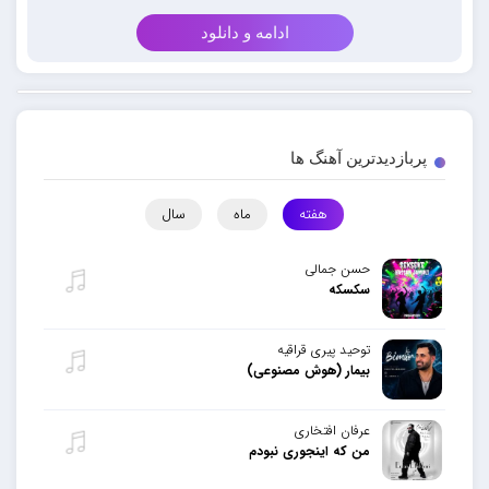
ادامه و دانلود
پربازدیدترین آهنگ ها
هفته
ماه
سال
حسن جمالی
سکسکه
توحید پیری قراقیه
بیمار (هوش مصنوعی)
عرفان افتخاری
من که اینجوری نبودم