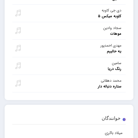
دی جی کاوبه
کاوبه میکس ۵
سجاد وادین
موهات
مهدی احمدپور
یه حالییم
سامین
رنگ دریا
محمد دهقانی
ستاره دنباله دار
خوانندگان
میلاد باکری