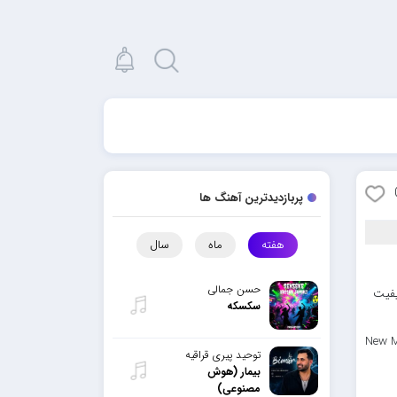
پربازدیدترین آهنگ ها
هفته
ماه
سال
حسن جمالی
یفیت
سکسکه
New M
توحید پیری قراقیه
بیمار (هوش
مصنوعی)