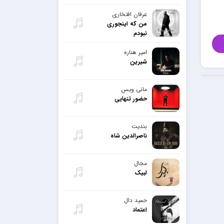
عرفان افتخاری
من که اینجوری
نبودم
امیر هناره
شیرین
مانی ویس
حضور تنهایی
بندیت
ناصرالدین شاه
مجال
لبیک
حمید دال
اعتماد