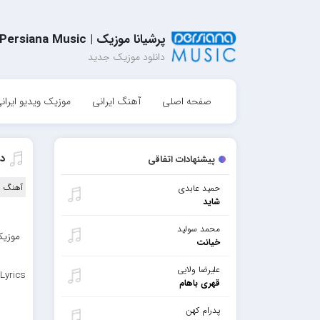
پرشیانا موزیک | Persiana Music
دانلود موزیک جدید
صفحه اصلی
آهنگ ایرانی
موزیک ویدیو ایران
د
پیشنهادات اتفاقی
آهنگ ا
حمید عابدی
شاید
محمد سولید
موزیک
خیانت
علیرضا ولایی
Lyrics
قهری باهام
پدرام کهن