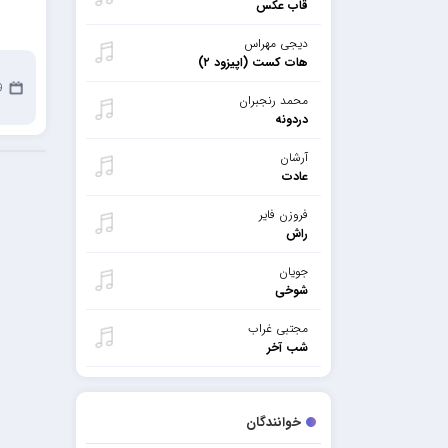
قاب عکس
دیجی مهراس
هات کست (اپیزود ۲)
29
محمد رنجبران
دردونه
آرشان
عادت
فروزن فایر
راش
جویان
شوخی
مجتبی غراب
شب آخر
خوانندگان