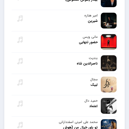
امیر هناره
شیرین
مانی ویس
حضور تنهایی
بندیت
ناصرالدین شاه
مجال
لبیک
حمید دال
اعتماد
محمد علی امینی اسفندارانی
تو باور خیال من (هوش