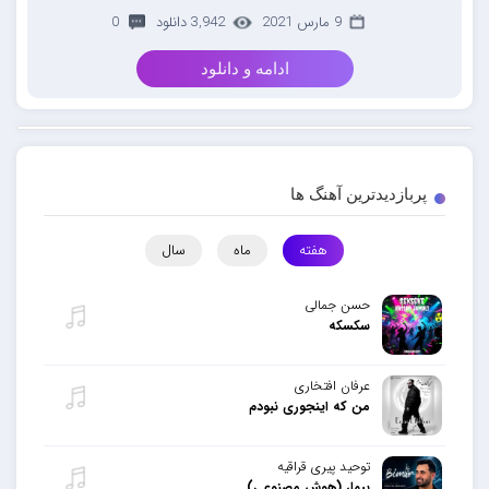
9 مارس 2021
3,942 دانلود
0
ادامه و دانلود
پربازدیدترین آهنگ ها
هفته
ماه
سال
حسن جمالی
سکسکه
عرفان افتخاری
من که اینجوری نبودم
توحید پیری قراقیه
بیمار (هوش مصنوعی)