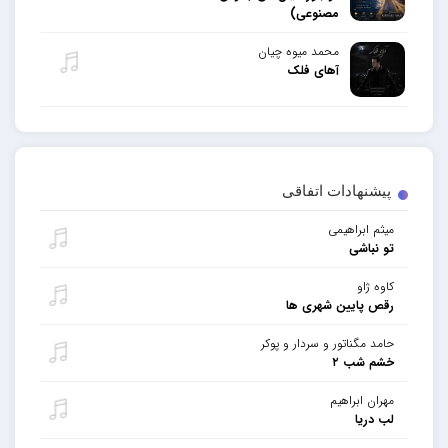
مصنوعی)
محمد میوه چیان
آهای فلک
پیشنهادات اتفاقی
میثم ابراهیمی
تو نباشی
کاوه ژاو
رقص پایین شهری ها
حامد مگناتور و سردار و پوکر
خشم شب ۲
مهران ابراهیم
لب دریا