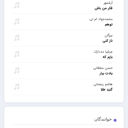
آرشمهر
فکر من باش
محمدجواد ام تی
توهم
بیرگان
ناز کنی
عرشیا مددارک
بازم که
حسن سلطانی
یادت بیار
هاشم رمضانی
گنبد طلا
خوانندگان