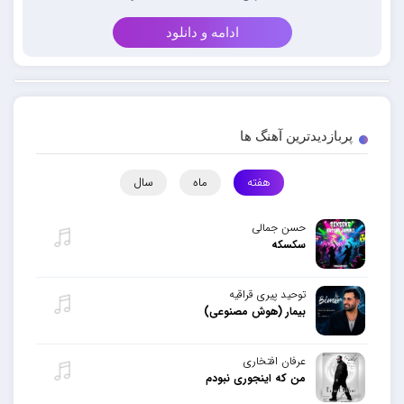
ادامه و دانلود
پربازدیدترین آهنگ ها
هفته
ماه
سال
حسن جمالی
سکسکه
توحید پیری قراقیه
بیمار (هوش مصنوعی)
عرفان افتخاری
من که اینجوری نبودم