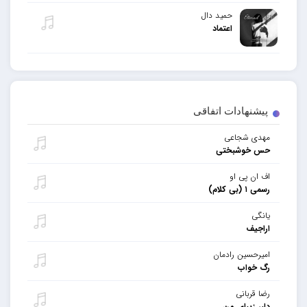
حمید دال
اعتماد
پیشنهادات اتفاقی
مهدی شجاعی
حس خوشبختی
اف ان پی او
رسمی ۱ (بی کلام)
یانگی
اراجیف
امیرحسین رادمان
رگ خواب
رضا قربانی
دلبر زیبای من