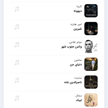
کارما
دیوونه
امیر هناره
شیرین
میثم غلامی
والس جنوب شهر
سامین
دنیای من
بندیت
ناصرالدین شاه
مجال
لبیک