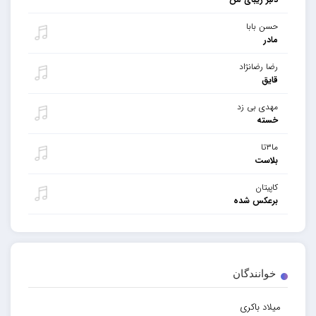
حسن بابا
مادر
رضا رضانژاد
قایق
مهدی بی زد
خسته
ما۳تا
بلاست
کاپیتان
برعکس شده
خوانندگان
میلاد باکری