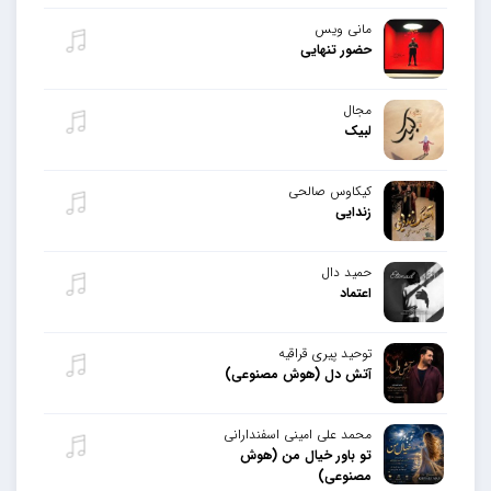
مانی ویس
حضور تنهایی
مجال
لبیک
کیکاوس صالحی
زندایی
حمید دال
اعتماد
توحید پیری قراقیه
آتش دل (هوش مصنوعی)
محمد علی امینی اسفندارانی
تو باور خیال من (هوش
مصنوعی)