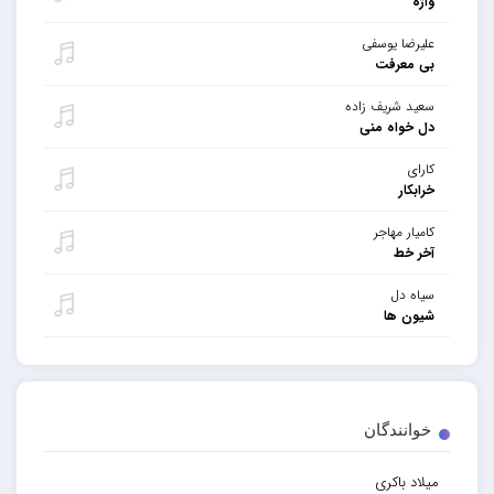
واژه
علیرضا یوسفی
بی معرفت
سعید شریف زاده
دل خواه منی
کارای
خرابکار
کامیار مهاجر
آخر خط
سیاه دل
شیون ها
خوانندگان
میلاد باکری