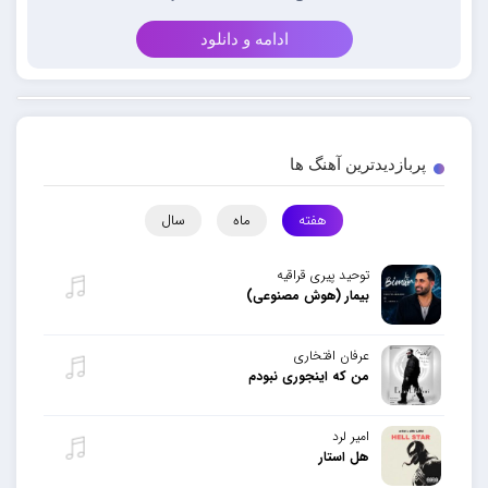
ادامه و دانلود
پربازدیدترین آهنگ ها
هفته
ماه
سال
توحید پیری قراقیه
بیمار (هوش مصنوعی)
عرفان افتخاری
من که اینجوری نبودم
امیر لرد
هل استار