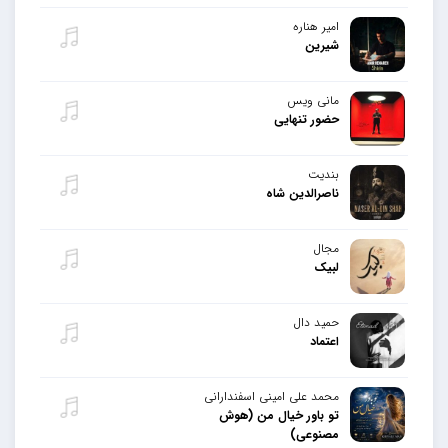
امیر هناره
شیرین
مانی ویس
حضور تنهایی
بندیت
ناصرالدین شاه
مجال
لبیک
حمید دال
اعتماد
محمد علی امینی اسفندارانی
تو باور خیال من (هوش
مصنوعی)