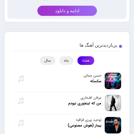
ادامه و دانلود
پربازدیدترین آهنگ ها
هفته
ماه
سال
حسن جمالی
سکسکه
عرفان افتخاری
من که اینجوری نبودم
توحید پیری قراقیه
بیمار (هوش مصنوعی)