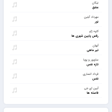
نیکان
عشق
مهرداد آبتین
نور
کاوه ژاو
رقص پایین شهری ها
آیهان
تیر ماهی
ساویور و پویا
تازه نفس
فرداد انصاری
نفس
آیین ای جی
فاصله ها