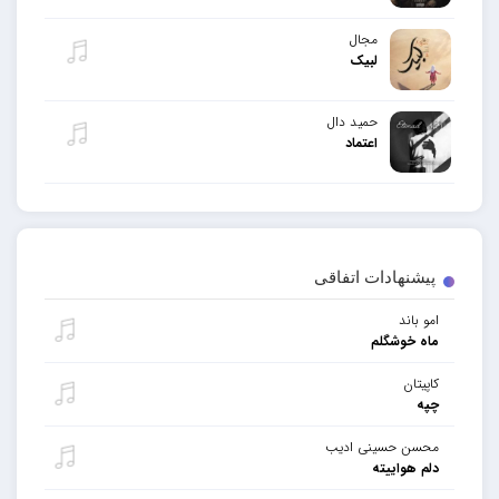
مجال
لبیک
حمید دال
اعتماد
پیشنهادات اتفاقی
امو باند
ماه خوشگلم
کاپیتان
چپه
محسن حسینی ادیب
دلم هواییته