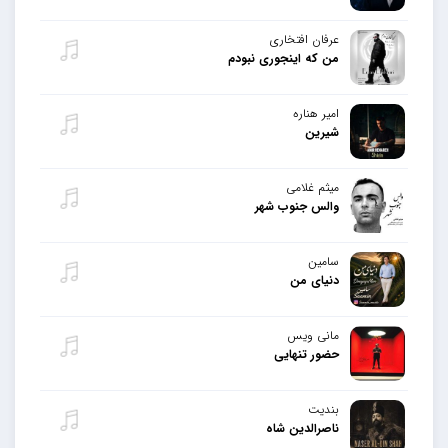
عرفان افتخاری
من که اینجوری نبودم
امیر هناره
شیرین
میثم غلامی
والس جنوب شهر
سامین
دنیای من
مانی ویس
حضور تنهایی
بندیت
ناصرالدین شاه