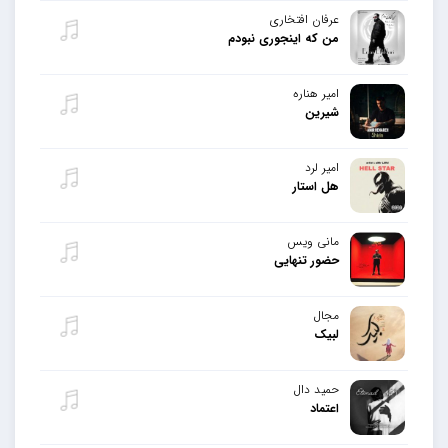
عرفان افتخاری
من که اینجوری نبودم
امیر هناره
شیرین
امیر لرد
هل استار
مانی ویس
حضور تنهایی
مجال
لبیک
حمید دال
اعتماد