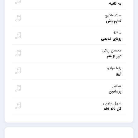
یه ثانیه
میلاد باکری
کنارم باش
ما۳تا
رویای قدیمی
محسن ربانی
دور از هم
رضا مرانلو
آرزو
سامیار
پریشون
سهیل مقیمی
گل لاله لاله