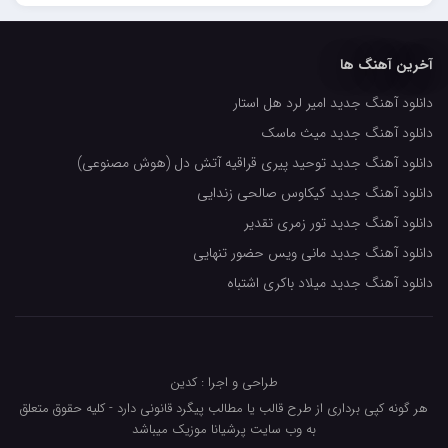
حسین حصارکی
مهدیار
آخرین آهنگ ها
کاپیتان
دانلود آهنگ جدید امیر لرد هل استار
مجید رضوی
دانلود آهنگ جدید میث ماسک
رضا رضانژاد
دانلود آهنگ جدید توحید پیری قراقیه آتش دل (هوش مصنوعی)
رضا مرانلو
دانلود آهنگ جدید کیکاوس صالحی زندایی
امیر عرفانی
دانلود آهنگ جدید تور زمری تقدیر
دانلود آهنگ جدید مانی ویس حضور تنهایی
رضا صادقی
دانلود آهنگ جدید میلاد باکری اشتباه
سعید شمس
محمد زینعلی
میهاد
طراحی و اجرا : کدین
مهرزاد اسفندیاری
هر گونه کپی برداری از طرح قالب یا مطالب پیگرد قانونی دارد - کلیه حقوق متعلق
به وب سایت پرشیانا موزیک میباشد
فرشاد میرزایی