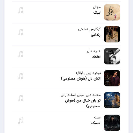
مجال
لبیک
کیکاوس صالحی
زندایی
حمید دال
اعتماد
توحید پیری قراقیه
آتش دل (هوش مصنوعی)
محمد علی امینی اسفندارانی
تو باور خیال من (هوش
مصنوعی)
میث
ماسک