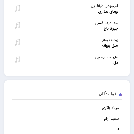
امیرمهدی طباطبایی
رویای بیداری
محمدرضا گشتی
جیرانا باخ
یوسف زمانی
مثل پروانه
علیرضا طلیسچی
دل
خوانندگان
میلاد باکری
سعید آرام
ایلیا