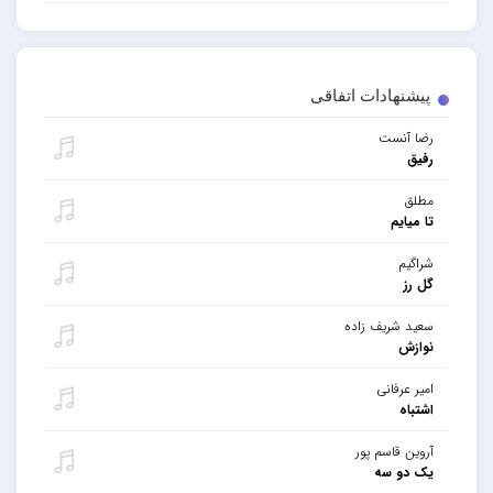
پیشنهادات اتفاقی
رضا آنست
رفیق
مطلق
تا میایم
شراگیم
گل رز
سعید شریف زاده
نوازش
امیر عرفانی
اشتباه
آروین قاسم پور
یک دو سه