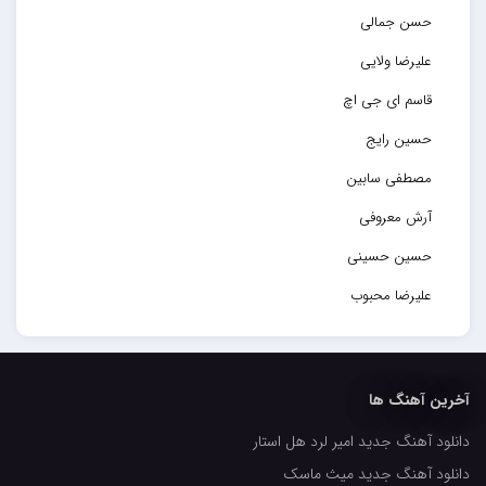
حسن جمالی
علیرضا ولایی
قاسم ای جی اچ
حسین رایج
مصطفی سابین
آرش معروفی
حسین حسینی
علیرضا محبوب
حسین حصارکی
مهدیار
آخرین آهنگ ها
کاپیتان
دانلود آهنگ جدید امیر لرد هل استار
مجید رضوی
دانلود آهنگ جدید میث ماسک