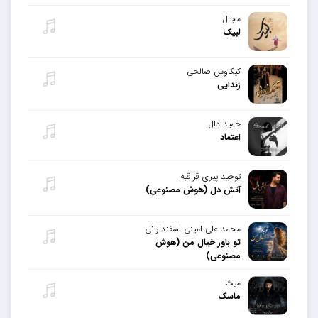
مجال
لبیک
کیکاوس صالحی
زندایی
حمید دال
اعتماد
توحید پیری قراقیه
آتش دل (هوش مصنوعی)
محمد علی امینی اسفندارانی
تو باور خیال من (هوش
مصنوعی)
میث
ماسک