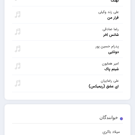
نهنگ
علی زند وکیلی
قرار من
رضا صادقی
شانس آخر
پدرام حسین پور
دوتایی
امیر همایون
شبنم پاک
علی رضاییان
ای عشق (ریمیکس)
خوانندگان
میلاد باکری