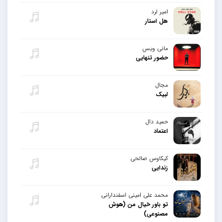
امیر لرد
هل استار
مانی ویس
حضور تنهایی
مجال
لبیک
حمید دال
اعتماد
کیکاوس صالحی
زندایی
محمد علی امینی اسفندارانی
تو باور خیال من (هوش
مصنوعی)