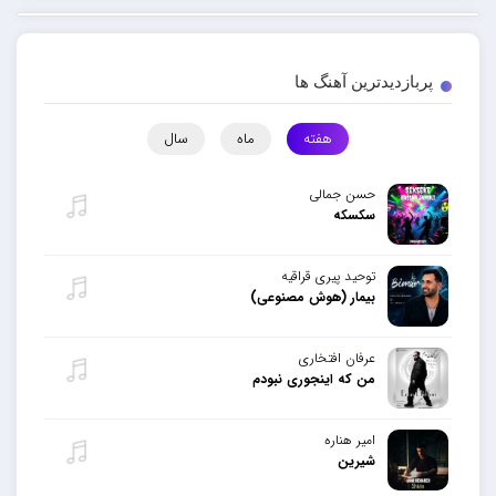
پربازدیدترین آهنگ ها
هفته
ماه
سال
حسن جمالی
سکسکه
توحید پیری قراقیه
بیمار (هوش مصنوعی)
عرفان افتخاری
من که اینجوری نبودم
امیر هناره
شیرین