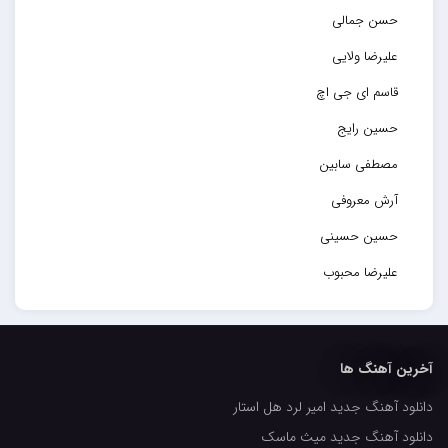
حسن جمالی
علیرضا ولایی
قاسم ای جی اچ
حسین رایج
مصطفی سابین
آرش معروفی
حسین حسینی
علیرضا محبوب
حسین حصارکی
مهدیار
آخرین آهنگ ها
کاپیتان
دانلود آهنگ جدید امیر لرد هل استار
مجید رضوی
دانلود آهنگ جدید میث ماسک