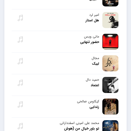
امیر لرد
هل استار
مانی ویس
حضور تنهایی
مجال
لبیک
حمید دال
اعتماد
کیکاوس صالحی
زندایی
محمد علی امینی اسفندارانی
تو باور خیال من (هوش