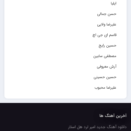
ایلیا
حسن جمالی
علیرضا ولایی
قاسم ای جی اچ
حسین رایج
مصطفی سابین
آرش معروفی
حسین حسینی
علیرضا محبوب
حسین حصارکی
مهدیار
آخرین آهنگ ها
کاپیتان
دانلود آهنگ جدید امیر لرد هل استار
مجید رضوی