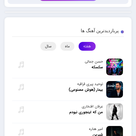
پربازدیدترین آهنگ ها
هفته
ماه
سال
حسن جمالی
سکسکه
توحید پیری قراقیه
بیمار (هوش مصنوعی)
عرفان افتخاری
من که اینجوری نبودم
امیر هناره
شیرین