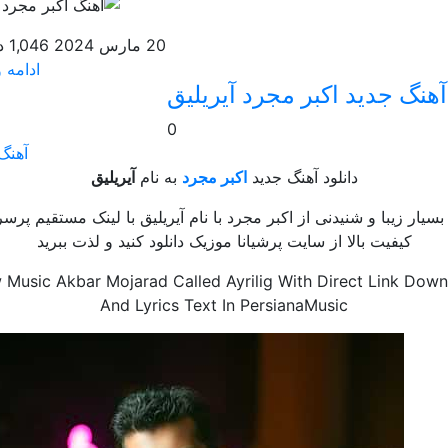
20 مارس 2024
1,046 دانلود
ادامه و
آهنگ جدید اکبر مجرد آیریلیق
0
آهنگ 
دانلود آهنگ جدید
اکبر مجرد
به نام
آیریلیق
سیار زیبا و شنیدنی از اکبر مجرد با نام آیریلیق با لینک مستقیم پر
کیفیت بالا از سایت پرشیانا موزیک دانلود کنید و لذت ببرید
Music Akbar Mojarad Called Ayrilig With Direct Link Dow
And Lyrics Text In PersianaMusic