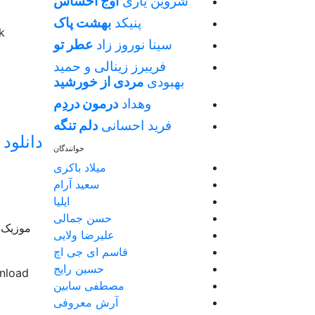
شروین یاری
اوج احساس
پنیکد
بهشت پاک
k
سینا نوروز زاد
عطر تو
فریبرز زینالی و حمید
بهبودی
مردی از خورشید
وهداد
درمون دردِم
فرید احسانی
دلم تنگه
دانلود
خوانندگان
میلاد باکری
سعید آرام
ایلیا
حسن جمالی
موزیک ب
علیرضا ولایی
قاسم ای جی اچ
حسین رایج
nload
مصطفی سابین
آرش معروفی