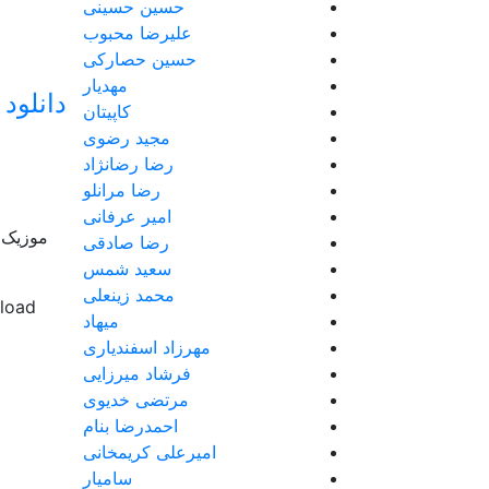
حسین حسینی
علیرضا محبوب
حسین حصارکی
مهدیار
دانلود 
کاپیتان
مجید رضوی
رضا رضانژاد
رضا مرانلو
امیر عرفانی
موزیک ب
رضا صادقی
سعید شمس
محمد زینعلی
nload
میهاد
مهرزاد اسفندیاری
فرشاد میرزایی
مرتضی خدیوی
احمدرضا بنام
امیرعلی کریمخانی
سامیار