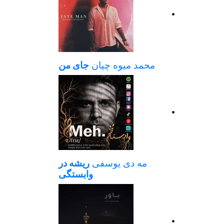
محمد میوه چیان
جای من
مه دی یوسفی
ریشه در
وابستگی