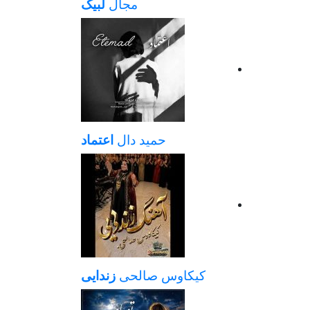
مجال
لبیک
حمید دال
اعتماد
کیکاوس صالحی
زندایی