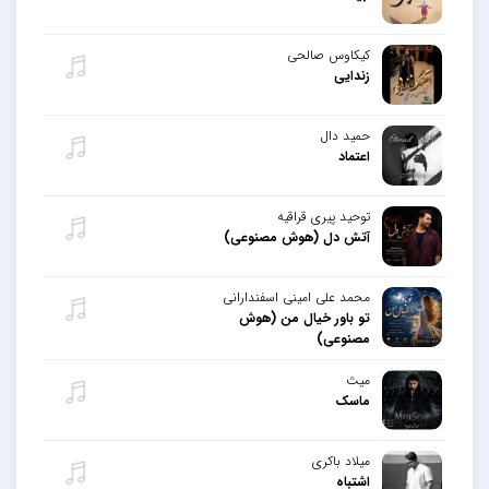
کیکاوس صالحی
زندایی
حمید دال
اعتماد
توحید پیری قراقیه
آتش دل (هوش مصنوعی)
محمد علی امینی اسفندارانی
تو باور خیال من (هوش
مصنوعی)
میث
ماسک
میلاد باکری
اشتباه