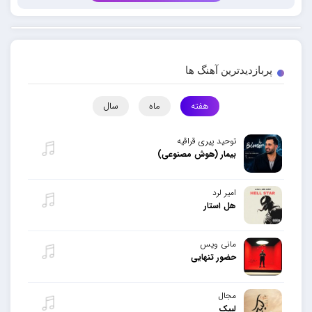
پربازدیدترین آهنگ ها
هفته
ماه
سال
توحید پیری قراقیه
بیمار (هوش مصنوعی)
امیر لرد
هل استار
مانی ویس
حضور تنهایی
مجال
لبیک