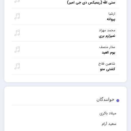
سنی الله (ریمیکس دی جی امیر)
ارشیا
پروانه
محمد مهزاد
نمیزارم بری
ستار منصف
یوم العید
شاهین فلاح
کشتی منو
خوانندگان
میلاد باکری
سعید آرام