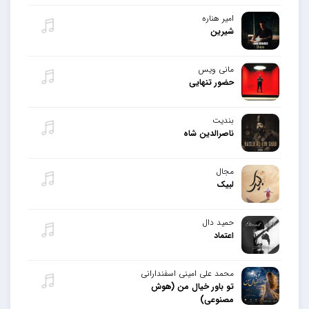
امیر هناره
شیرین
مانی ویس
حضور تنهایی
بندیت
ناصرالدین شاه
مجال
لبیک
حمید دال
اعتماد
محمد علی امینی اسفندارانی
تو باور خیال من (هوش
مصنوعی)