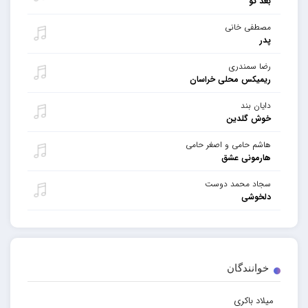
بعد تو
مصطفی خانی
پدر
رضا سمندری
ریمیکس محلی خراسان
دایان بند
خوش گلدین
هاشم حامی و اصغر حامی
هارمونی عشق
سجاد محمد دوست
دلخوشی
خوانندگان
میلاد باکری