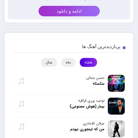
ادامه و دانلود
پربازدیدترین آهنگ ها
هفته
ماه
سال
حسن جمالی
سکسکه
توحید پیری قراقیه
بیمار (هوش مصنوعی)
عرفان افتخاری
من که اینجوری نبودم