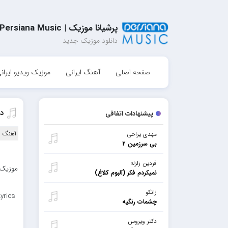
پرشیانا موزیک | Persiana Music
دانلود موزیک جدید
صفحه اصلی
آهنگ ایرانی
موزیک ویدیو ایران
د
پیشنهادات اتفاقی
آهنگ ا
مهدی یراحی
بی سرزمین ۲
فردین زلزله
موزیک 
نمیکردم فکر (آلبوم کلاغ)
زانکو
yrics
چشمات رنگیه
دکتر ویروس