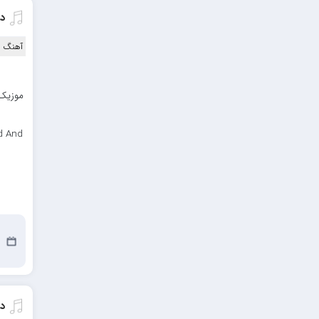
د
آهنگ ا
موزیک 
d And
11
د