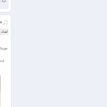
2 ژو
مهدیار
کاپیتان
مجید رضوی
د
رضا رضانژاد
آهنگ ا
رضا مرانلو
امیر عرفانی
موزیک 
رضا صادقی
And
سعید شمس
محمد زینعلی
میهاد
مهرزاد اسفندیاری
فرشاد میرزایی
مرتضی خدیوی