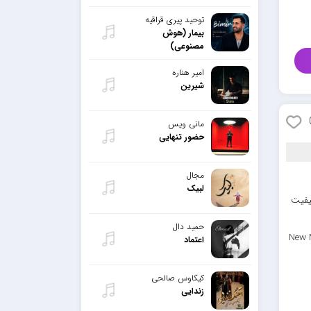
توحید پیری قراقیه
بیمار (هوش
مصنوعی)
امیر هناره
شیرین
مانی ویس
حضور تنهایی
مجال
لبیک
یفیت
حمید دال
New 
اعتماد
کیکاوس صالحی
زندایی