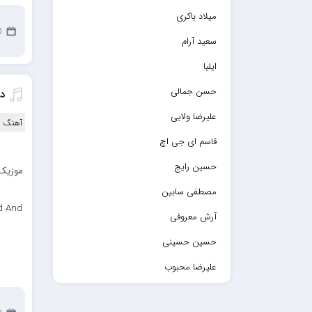
میلاد باکری
20
سعید آرام
ایلیا
حسن جمالی
د
علیرضا ولایی
آهنگ ا
قاسم ای جی اچ
حسین رایج
موزیک 
مصطفی سابین
d And
آرش معروفی
حسین حسینی
علیرضا محبوب
حسین حصارکی