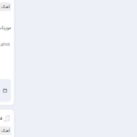
آهنگ ا
موزیک ب
yrics
11
د
آهنگ ا