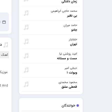
زمان دلتنگی
محمد حاجی ابراهیمی
بی نظیر
23 
حامد میران
جادو
خشایار
تهران
د
امید روشنی نیا
آهنگ ا
مست و مستانه
دیجی امیر
موزیک
ویولت ۱
محمود محمدی
d And
قحطی عشق
خوانندگان