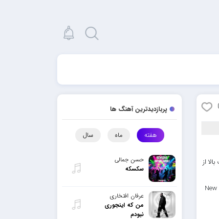
پربازدیدترین آهنگ ها
هفته
ماه
سال
حسن جمالی
لا از
سکسکه
New 
عرفان افتخاری
من که اینجوری
نبودم