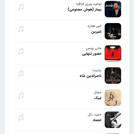
توحید پیری قراقیه
بیمار (هوش مصنوعی)
امیر هناره
شیرین
مانی ویس
حضور تنهایی
بندیت
ناصرالدین شاه
مجال
لبیک
حمید دال
اعتماد