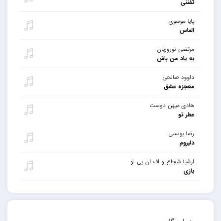
تفننی
پایا موسوی
الماس
مرتضی نوروزیان
به یاد من باش
داوود صالحی
معجزه عشق
هادی میهن دوست
عطر تو
رضا یونسی
دلبروم
ارشیا شجاع و اف ان پی او
بازی