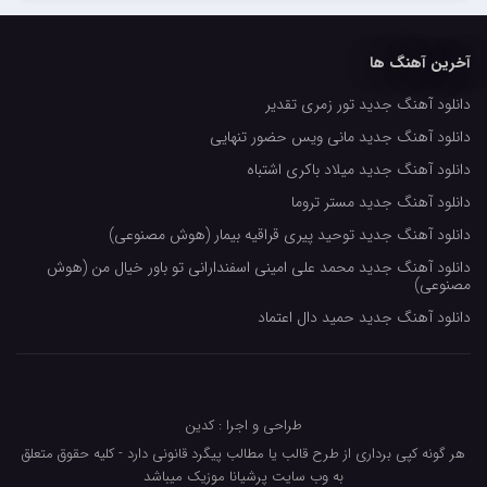
مهدیار
آخرین آهنگ ها
کاپیتان
دانلود آهنگ جدید تور زمری تقدیر
مجید رضوی
دانلود آهنگ جدید مانی ویس حضور تنهایی
رضا رضانژاد
دانلود آهنگ جدید میلاد باکری اشتباه
رضا مرانلو
دانلود آهنگ جدید مستر تروما
امیر عرفانی
دانلود آهنگ جدید توحید پیری قراقیه بیمار (هوش مصنوعی)
دانلود آهنگ جدید محمد علی امینی اسفندارانی تو باور خیال من (هوش
رضا صادقی
مصنوعی)
سعید شمس
دانلود آهنگ جدید حمید دال اعتماد
محمد زینعلی
میهاد
طراحی و اجرا : کدین
مهرزاد اسفندیاری
هر گونه کپی برداری از طرح قالب یا مطالب پیگرد قانونی دارد - کلیه حقوق متعلق
فرشاد میرزایی
به وب سایت پرشیانا موزیک میباشد