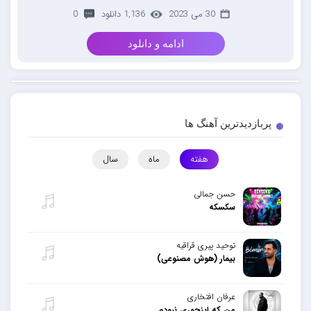
30 می 2023
1,136 دانلود
0
ادامه و دانلود
پربازدیدترین آهنگ ها
هفته
ماه
سال
حسن جمالی
سکسکه
توحید پیری قراقیه
بیمار (هوش مصنوعی)
عرفان افتخاری
من که اینجوری نبودم