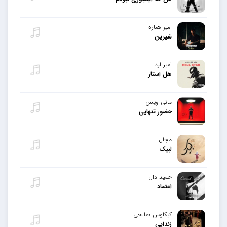
امیر هناره
شیرین
امیر لرد
هل استار
مانی ویس
حضور تنهایی
مجال
لبیک
حمید دال
اعتماد
کیکاوس صالحی
زندایی