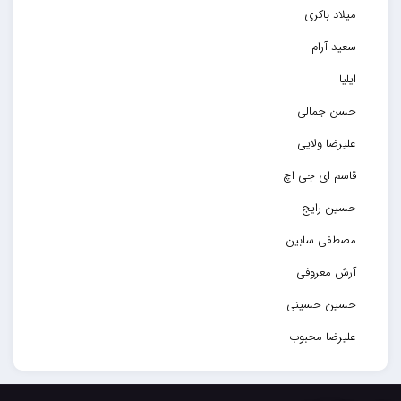
میلاد باکری
سعید آرام
ایلیا
حسن جمالی
علیرضا ولایی
قاسم ای جی اچ
حسین رایج
مصطفی سابین
آرش معروفی
حسین حسینی
علیرضا محبوب
حسین حصارکی