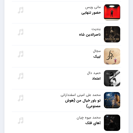
مانی ویس
حضور تنهایی
بندیت
ناصرالدین شاه
مجال
لبیک
حمید دال
اعتماد
محمد علی امینی اسفندارانی
تو باور خیال من (هوش
مصنوعی)
محمد میوه چیان
آهای فلک