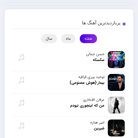
پربازدیدترین آهنگ ها
هفته
ماه
سال
حسن جمالی
سکسکه
توحید پیری قراقیه
بیمار (هوش مصنوعی)
عرفان افتخاری
من که اینجوری نبودم
امیر هناره
شیرین