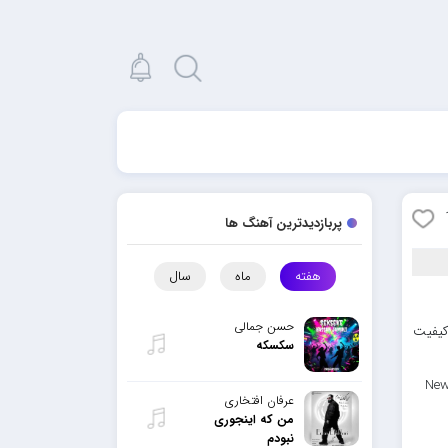
پربازدیدترین آهنگ ها
هفته
ماه
سال
حسن جمالی
 کیفیت
سکسکه
New
عرفان افتخاری
من که اینجوری
نبودم