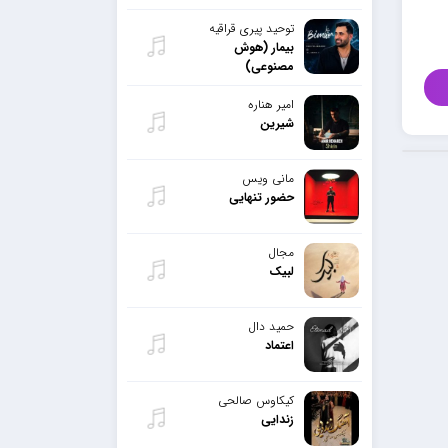
توحید پیری قراقیه
بیمار (هوش
مصنوعی)
امیر هناره
شیرین
مانی ویس
حضور تنهایی
مجال
لبیک
حمید دال
اعتماد
کیکاوس صالحی
زندایی