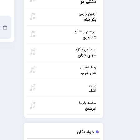
مشکی مو
آرمین زارعی
بگو بینم
13 
ابراهیم راستگو
شاه پری
اسماعیل پاکزاد
تنهای جهان
رضا شمس
حال خوب
لونلی
اشک
محمد پارسا
آیریلیق
خوانندگان