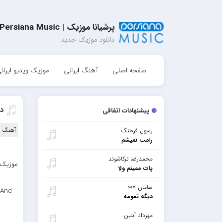
پرشیانا موزیک | Persiana Music
دانلود موزیک جدید
صفحه اصلی
آهنگ ایرانی
موزیک ویدیو ایران
دا
پیشنهادات اتفاقی
آهنگ ا
رسول فرهنگ
رامت نمیشم
محمدرضا ترکاشوند
موزیک ب
پات ممینم ولا
سامان ۰۰۷
 And
دیگه تمومه
مهرداد آبتین