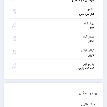
خوشگل مو مشکی
آرشمهر
فکر من باش
پویا اچ زد
هنوز
مهدی آرام
دختر
نیکان نباتی
بارون
پدرام کهن
نمه نمه بارون
خوانندگان
میلاد باکری