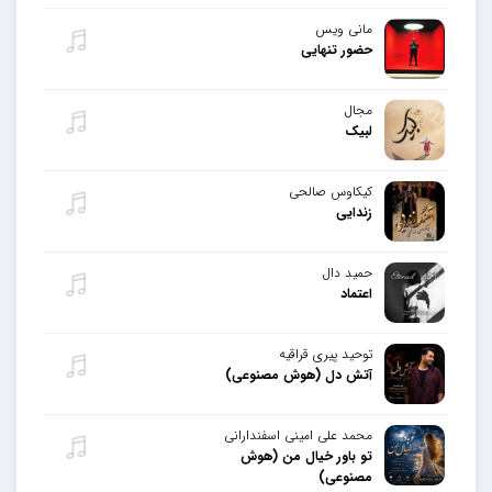
مانی ویس
حضور تنهایی
مجال
لبیک
کیکاوس صالحی
زندایی
حمید دال
اعتماد
توحید پیری قراقیه
آتش دل (هوش مصنوعی)
محمد علی امینی اسفندارانی
تو باور خیال من (هوش
مصنوعی)