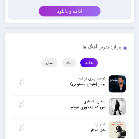
ادامه و دانلود
پربازدیدترین آهنگ ها
هفته
ماه
سال
توحید پیری قراقیه
بیمار (هوش مصنوعی)
عرفان افتخاری
من که اینجوری نبودم
امیر لرد
هل استار