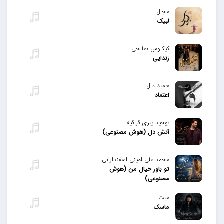
مجال
لبیک
کیکاوس صالحی
زندایی
حمید دال
اعتماد
توحید پیری قراقیه
آتش دل (هوش مصنوعی)
محمد علی امینی اسفندارانی
تو باور خیال من (هوش
مصنوعی)
میث
ماسک