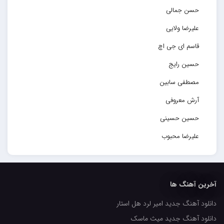
حسن جمالی
علیرضا ولایی
قاسم ای جی اچ
حسین رایج
مصطفی سابین
آرش معروفی
حسین حسینی
علیرضا محبوب
حسین حصارکی
مهدیار
آخرین آهنگ ها
کاپیتان
دانلود آهنگ جدید امیر لرد هل استار
مجید رضوی
دانلود آهنگ جدید میث ماسک