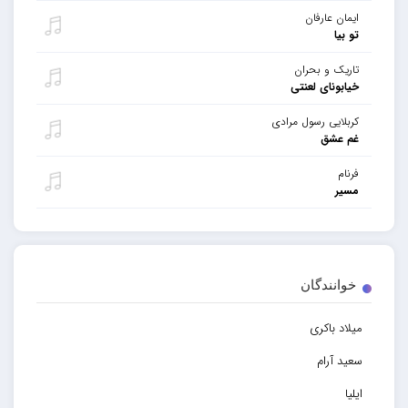
ایمان عارفان
تو بیا
تاریک و بحران
خیابونای لعنتی
کربلایی رسول مرادی
غم عشق
فرنام
مسیر
خوانندگان
میلاد باکری
سعید آرام
ایلیا