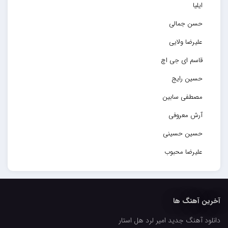
ایلیا
حسن جمالی
علیرضا ولایی
قاسم ای جی اچ
حسین رایج
مصطفی سابین
آرش معروفی
حسین حسینی
علیرضا محبوب
حسین حصارکی
مهدیار
آخرین آهنگ ها
کاپیتان
دانلود آهنگ جدید امیر لرد هل استار
مجید رضوی