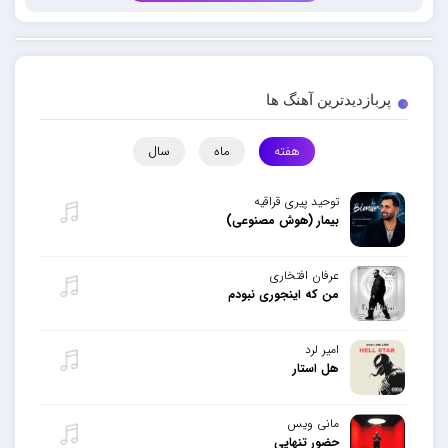
پربازدیدترین آهنگ ها
هفته
ماه
سال
توحید پیری قراقیه
بیمار (هوش مصنوعی)
عرفان افتخاری
من که اینجوری نبودم
امیر لرد
هل استار
مانی ویس
حضور تنهایی