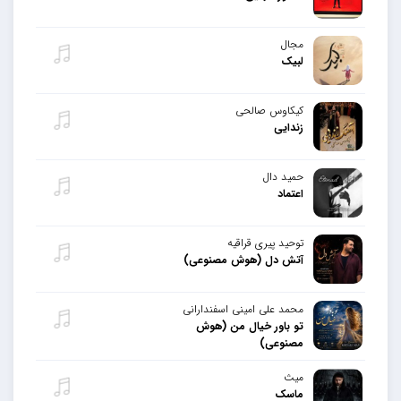
مجال
لبیک
کیکاوس صالحی
زندایی
حمید دال
اعتماد
توحید پیری قراقیه
آتش دل (هوش مصنوعی)
محمد علی امینی اسفندارانی
تو باور خیال من (هوش
مصنوعی)
میث
ماسک