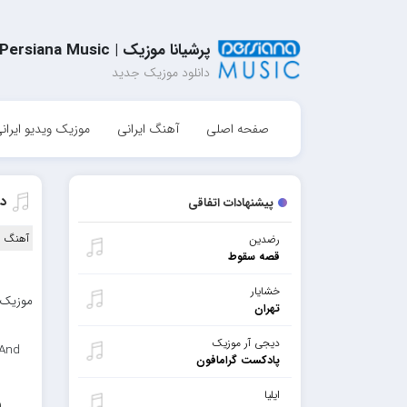
پرشیانا موزیک | Persiana Music
دانلود موزیک جدید
صفحه اصلی
آهنگ ایرانی
موزیک ویدیو ایران
د
پیشنهادات اتفاقی
آهنگ ا
رضدین
قصه سقوط
خشایار
موزیک ب
تهران
دیجی آر موزیک
 And
پادکست گرامافون
ایلیا