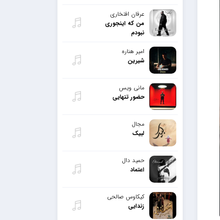
عرفان افتخاری
من که اینجوری
نبودم
امیر هناره
شیرین
مانی ویس
حضور تنهایی
مجال
لبیک
حمید دال
اعتماد
کیکاوس صالحی
زندایی