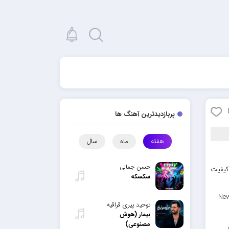
پربازدیدترین آهنگ ها
هفته
ماه
سال
حسن جمالی
 کیفیت
سکسکه
New
توحید پیری قراقیه
بیمار (هوش
مصنوعی)