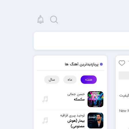
پربازدیدترین آهنگ ها
هفته
ماه
سال
حسن جمالی
کیفیت
سکسکه
New M
توحید پیری قراقیه
بیمار (هوش
مصنوعی)