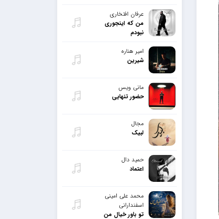
عرفان افتخاری
من که اینجوری
نبودم
امیر هناره
شیرین
مانی ویس
حضور تنهایی
مجال
لبیک
حمید دال
اعتماد
محمد علی امینی
اسفندارانی
تو باور خیال من