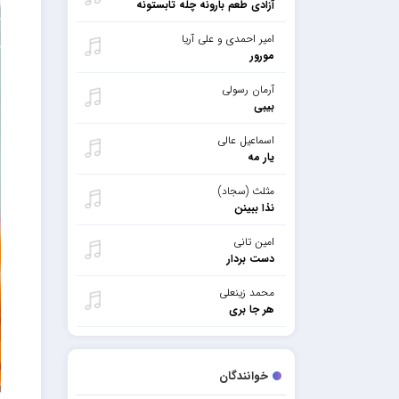
آزادی طعم بارونه چله تابستونه
امیر احمدی و علی آریا
مورور
آرمان رسولی
بیبی
اسماعیل عالی
یار مه
مثلث (سجاد)
نذا ببینن
امین تانی
دست بردار
محمد زینعلی
هر جا بری
خوانندگان