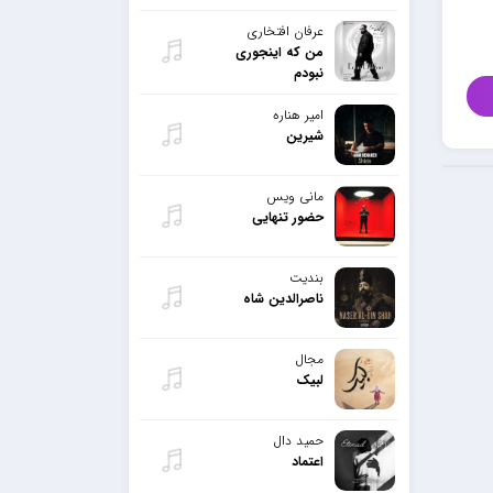
عرفان افتخاری
من که اینجوری
نبودم
امیر هناره
شیرین
مانی ویس
حضور تنهایی
بندیت
ناصرالدین شاه
مجال
لبیک
حمید دال
اعتماد