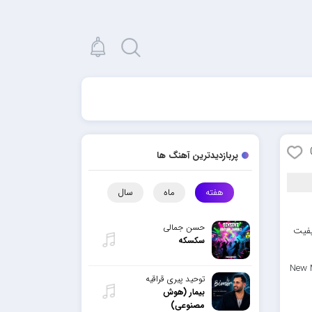
پربازدیدترین آهنگ ها
هفته
ماه
سال
حسن جمالی
یفیت
سکسکه
New M
توحید پیری قراقیه
بیمار (هوش
مصنوعی)