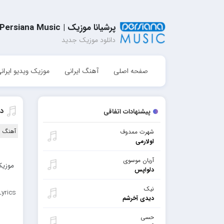
پرشیانا موزیک | Persiana Music
دانلود موزیک جدید
صفحه اصلی
آهنگ ایرانی
موزیک ویدیو ایران
د
پیشنهادات اتفاقی
آهنگ ا
شهرت ممدوف
اولارمی
آریان موسوی
موزیک
دلواپس
نیک
Lyrics
دیدی آخرشم
حسی