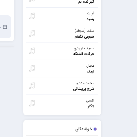
گیر نده بم
آوات
رسید
14
مثلث (سجاد)
هیچی نگفتم
سعید داوودی
حرفات قشنگه
مجال
لبیک
محمد مددی
شرح پریشانی
اکسی
انگار
خوانندگان