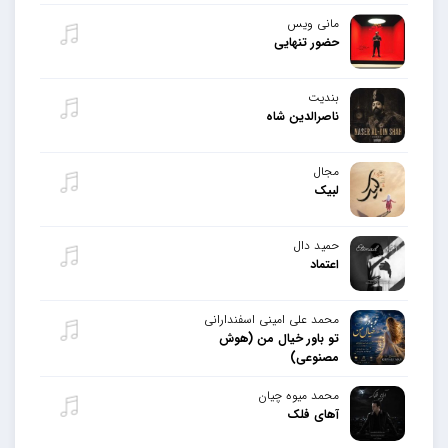
مانی ویس
حضور تنهایی
بندیت
ناصرالدین شاه
مجال
لبیک
حمید دال
اعتماد
محمد علی امینی اسفندارانی
تو باور خیال من (هوش
مصنوعی)
محمد میوه چیان
آهای فلک