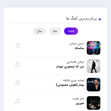
پربازدیدترین آهنگ ها
هفته
ماه
سال
حسن جمالی
سکسکه
عرفان افتخاری
من که اینجوری نبودم
توحید پیری قراقیه
بیمار (هوش مصنوعی)
امیر هناره
شیرین