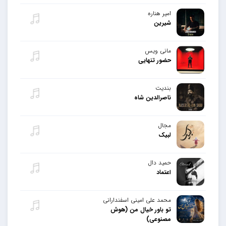
امیر هناره
شیرین
مانی ویس
حضور تنهایی
بندیت
ناصرالدین شاه
مجال
لبیک
حمید دال
اعتماد
محمد علی امینی اسفندارانی
تو باور خیال من (هوش
مصنوعی)