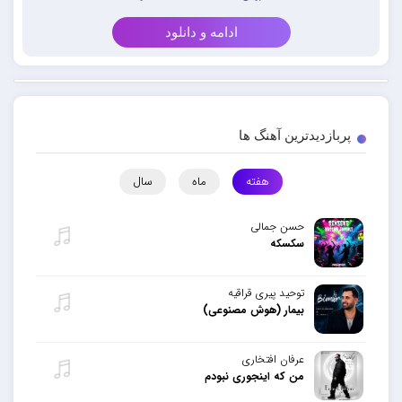
ادامه و دانلود
پربازدیدترین آهنگ ها
هفته
ماه
سال
حسن جمالی
سکسکه
توحید پیری قراقیه
بیمار (هوش مصنوعی)
عرفان افتخاری
من که اینجوری نبودم