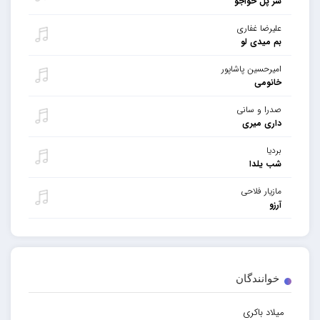
سر پل خواجو
علیرضا غفاری
بم میدی لو
امیرحسین پاشاپور
خانومی
صدرا و سانی
داری میری
بردیا
شب یلدا
مازیار فلاحی
آرزو
خوانندگان
میلاد باکری