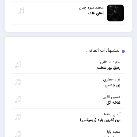
محمد میوه چیان
آهای فلک
پیشنهادات اتفاقی
سعید سلطانی
رفیق روز سخت
فواد جعفری
زیر چشمی
حسین آقایی
شاخه گل
آرمان رهنما
این آخرین باره (ریمیکس)
سعید بابا