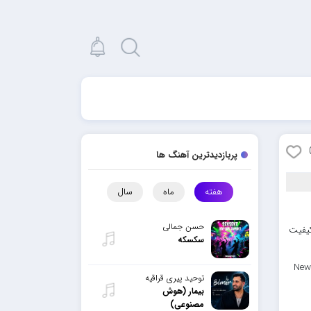
پربازدیدترین آهنگ ها
هفته
ماه
سال
حسن جمالی
کیفیت
سکسکه
New
توحید پیری قراقیه
بیمار (هوش
مصنوعی)