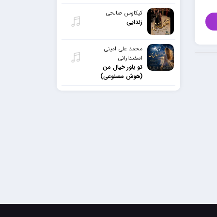
کیکاوس صالحی
زندایی
محمد علی امینی
اسفندارانی
تو باور خیال من
(هوش مصنوعی)