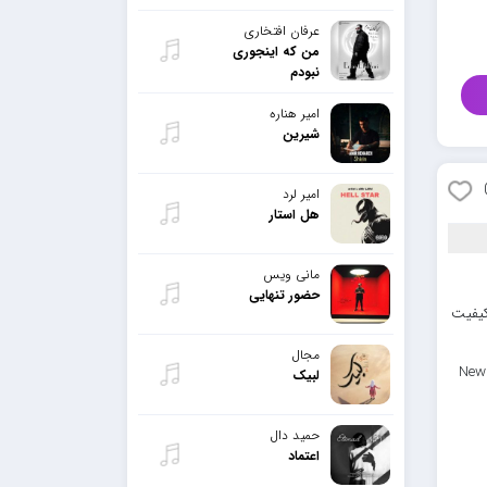
عرفان افتخاری
من که اینجوری
نبودم
امیر هناره
شیرین
امیر لرد
هل استار
مانی ویس
حضور تنهایی
کیفیت
مجال
New
لبیک
حمید دال
اعتماد