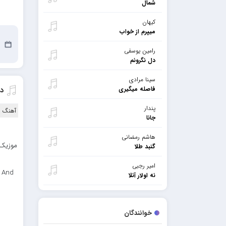
شمال
کیهان
میپرم از خواب
11
رامین یوسفی
دل نگرونم
سینا مرادی
فاصله میگیری
د
پندار
آهنگ ا
جانا
هاشم رمضانی
موزیک 
گنبد طلا
امیر رجبی
 And
نه اولار آنلا
خوانندگان