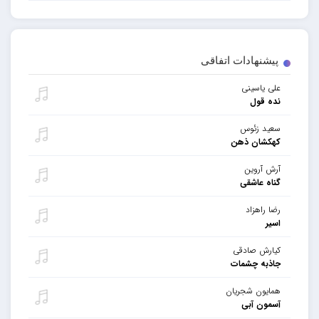
پیشنهادات اتفاقی
علی یاسینی
نده قول
سعید زئوس
کهکشان ذهن
آرش آروین
گناه عاشقی
رضا راهزاد
اسیر
کیارش صادقی
جاذبه چشمات
همایون شجریان
آسمون آبی