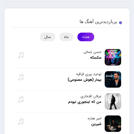
پربازدیدترین آهنگ ها
هفته
ماه
سال
حسن جمالی
سکسکه
توحید پیری قراقیه
بیمار (هوش مصنوعی)
عرفان افتخاری
من که اینجوری نبودم
امیر هناره
شیرین