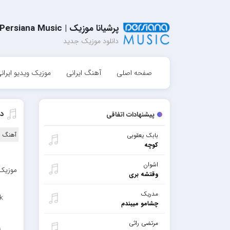
پرشیانا موزیک | Persiana Music
دانلود موزیک جدید
صفحه اصلی
آهنگ ایرانی
موزیک ویدیو ایران
دا
پیشنهادات اتفاقی
آهنگ ا
بابک یعقوبی
کوچه
اشوان
موزیک 
وقتشه بری
مدریک
k
چشامو میبندم
مرتضی راثی