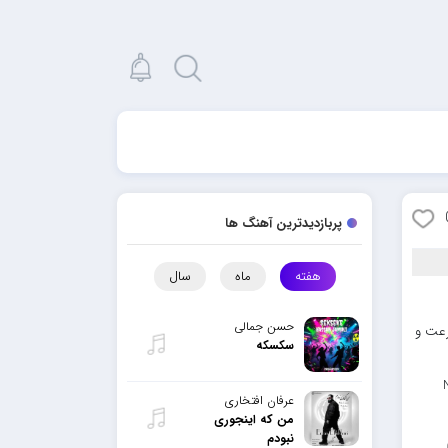
پربازدیدترین آهنگ ها
هفته
ماه
سال
حسن جمالی
رعت و
سکسکه
عرفان افتخاری
من که اینجوری
نبودم