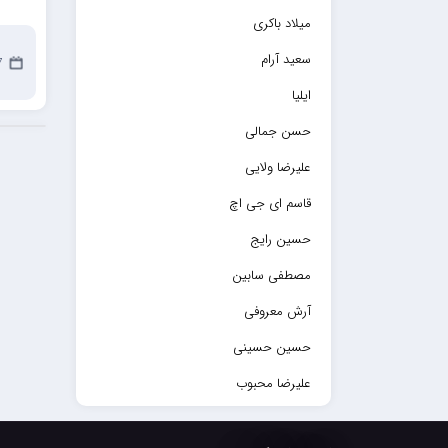
میلاد باکری
سعید آرام
17
ایلیا
حسن جمالی
علیرضا ولایی
قاسم ای جی اچ
حسین رایج
مصطفی سابین
آرش معروفی
حسین حسینی
علیرضا محبوب
حسین حصارکی