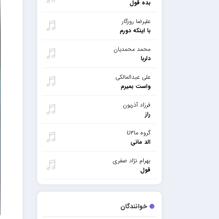
بده قول
علیرضا روزگار
با اینکه دورم
محمد محمدیان
دلربا
علی عبدالمالکی
واست بمیرم
فرزاد آذریون
راز
گروه ما۳تا
الد مانی
بهرام نژاد صفری
قول
خوانندگان