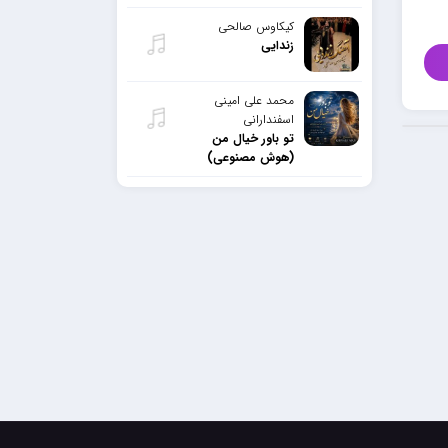
کیکاوس صالحی
زندایی
محمد علی امینی
اسفندارانی
تو باور خیال من
(هوش مصنوعی)