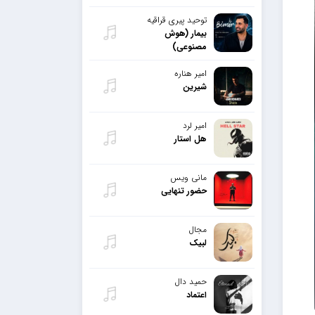
توحید پیری قراقیه
بیمار (هوش
مصنوعی)
امیر هناره
شیرین
امیر لرد
هل استار
مانی ویس
حضور تنهایی
مجال
لبیک
حمید دال
اعتماد