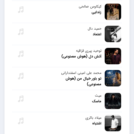
کیکاوس صالحی
زندایی
حمید دال
اعتماد
توحید پیری قراقیه
آتش دل (هوش مصنوعی)
محمد علی امینی اسفندارانی
تو باور خیال من (هوش
مصنوعی)
میث
ماسک
میلاد باکری
اشتباه