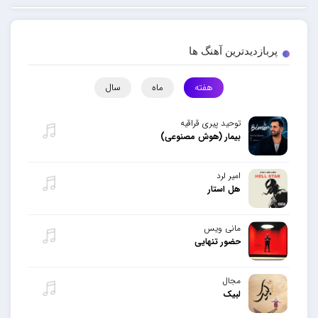
پربازدیدترین آهنگ ها
هفته
ماه
سال
توحید پیری قراقیه
بیمار (هوش مصنوعی)
امیر لرد
هل استار
مانی ویس
حضور تنهایی
مجال
لبیک