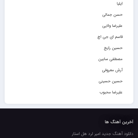
ایلیا
حسن جمالی
علیرضا ولایی
قاسم ای جی اچ
حسین رایج
مصطفی سابین
آرش معروفی
حسین حسینی
علیرضا محبوب
حسین حصارکی
مهدیار
آخرین آهنگ ها
کاپیتان
دانلود آهنگ جدید امیر لرد هل استار
مجید رضوی