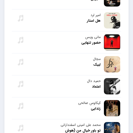
امیر لرد
هل استار
مانی ویس
حضور تنهایی
مجال
لبیک
حمید دال
اعتماد
کیکاوس صالحی
زندایی
محمد علی امینی اسفندارانی
تو باور خیال من (هوش