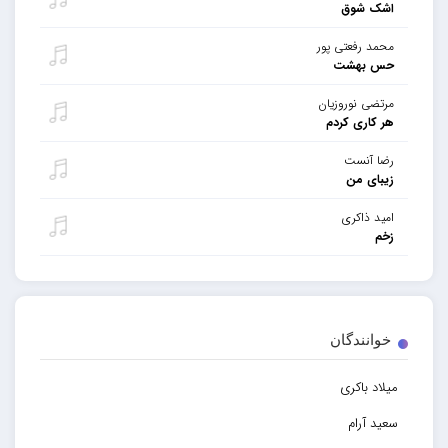
اشک شوق
محمد رفعتی پور
حس بهشت
مرتضی نوروزیان
هر کاری کردم
رضا آنست
زیبای من
امید ذاکری
زخم
خوانندگان
میلاد باکری
سعید آرام