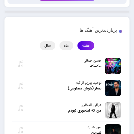
پربازدیدترین آهنگ ها
هفته
ماه
سال
حسن جمالی
سکسکه
توحید پیری قراقیه
بیمار (هوش مصنوعی)
عرفان افتخاری
من که اینجوری نبودم
امیر هناره
شیرین