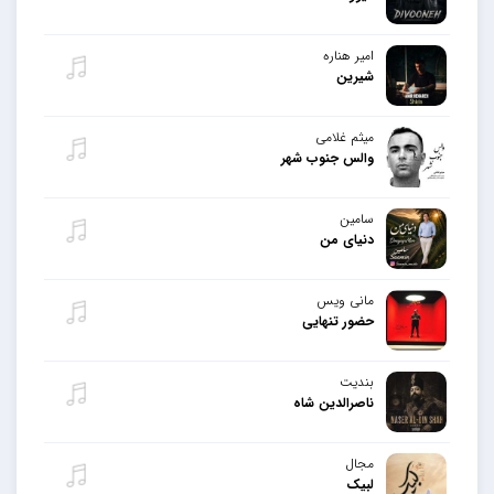
امیر هناره
شیرین
میثم غلامی
والس جنوب شهر
سامین
دنیای من
مانی ویس
حضور تنهایی
بندیت
ناصرالدین شاه
مجال
لبیک