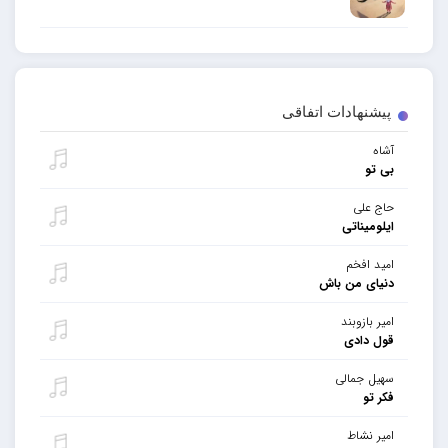
پیشنهادات اتفاقی
آشاه
بی تو
حاج علی
ایلومیناتی
امید افخم
دنیای من باش
امیر بازوبند
قول دادی
سهیل جمالی
فکر تو
امیر نشاط