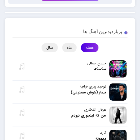
پربازدیدترین آهنگ ها
هفته
ماه
سال
حسن جمالی
سکسکه
توحید پیری قراقیه
بیمار (هوش مصنوعی)
عرفان افتخاری
من که اینجوری نبودم
کارما
دیوونه