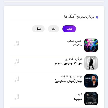
پربازدیدترین آهنگ ها
هفته
ماه
سال
حسن جمالی
سکسکه
عرفان افتخاری
من که اینجوری نبودم
توحید پیری قراقیه
بیمار (هوش مصنوعی)
کارما
دیوونه