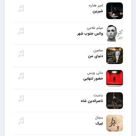
امیر هناره
شیرین
میثم غلامی
والس جنوب شهر
سامین
دنیای من
مانی ویس
حضور تنهایی
بندیت
ناصرالدین شاه
مجال
لبیک