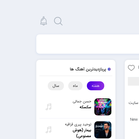
پربازدیدترین آهنگ ها
هفته
ماه
سال
حسن جمالی
ز سایت
سکسکه
New 
توحید پیری قراقیه
بیمار (هوش
مصنوعی)