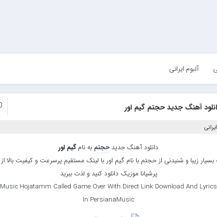
ی
آلبوم ایرانی
0
نلود آهنگ جدید حجتم گیم اور
یرانی
دانلود آهنگ جدید
حجتم
به نام
گیم اور
سیار زیبا و شنیدنی از حجتم با نام گیم اور با لینک مستقیم پرسرعت و کیفیت بالا ا
پرشیانا موزیک دانلود کنید و لذت ببرید
Music Hojatamm Called Game Over With Direct Link Download And Lyrics
In PersianaMusic