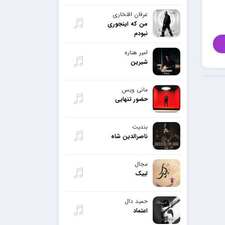
عرفان افتخاری
من که اینجوری
نبودم
امیر هناره
شیرین
مانی ویس
حضور تنهایی
بندیت
ناصرالدین شاه
مجال
لبیک
حمید دال
اعتماد