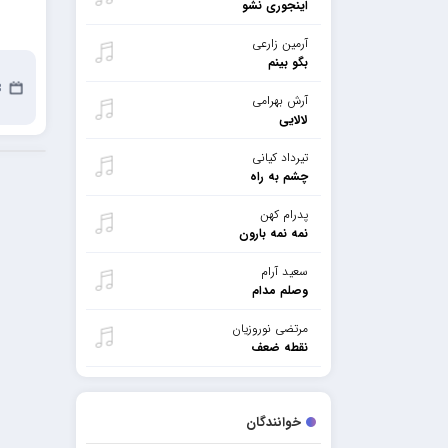
اینجوری نشو
آرمین زارعی
بگو بینم
13
آرش بهرامی
لالایی
تیرداد کیانی
چشم به راه
پدرام کهن
نمه نمه بارون
سعید آرام
وصلم مدام
مرتضی نوروزیان
نقطه ضعف
خوانندگان