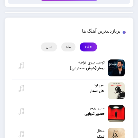
پربازدیدترین آهنگ ها
هفته
ماه
سال
توحید پیری قراقیه
بیمار (هوش مصنوعی)
امیر لرد
هل استار
مانی ویس
حضور تنهایی
مجال
لبیک