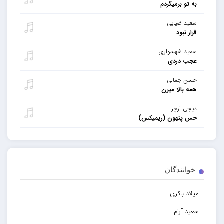
به تو برمیگردم
سعید ضیایی
قرار نبود
سعید شهسواری
عجب دردی
حسن جمالی
همه بالا میرن
دیجی ارچر
حس پنهون (ریمیکس)
خوانندگان
میلاد باکری
سعید آرام