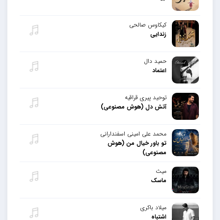
کیکاوس صالحی
زندایی
حمید دال
اعتماد
توحید پیری قراقیه
آتش دل (هوش مصنوعی)
محمد علی امینی اسفندارانی
تو باور خیال من (هوش
مصنوعی)
میث
ماسک
میلاد باکری
اشتباه