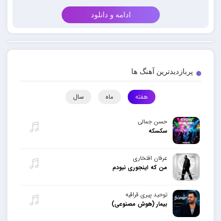
ادامه و دانلود
پربازدیدترین آهنگ ها
هفته
ماه
سال
حسن جمالی
سکسکه
عرفان افتخاری
من که اینجوری نبودم
توحید پیری قراقیه
بیمار (هوش مصنوعی)