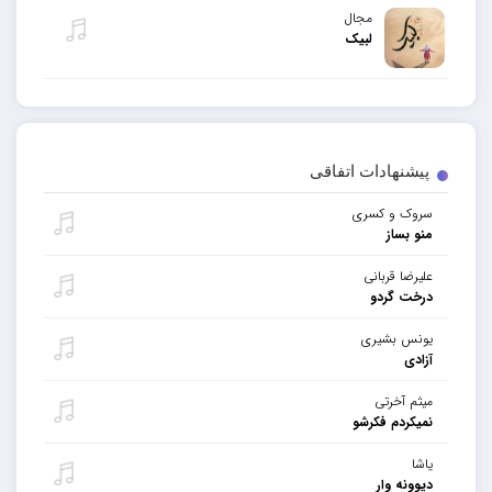
مجال
لبیک
پیشنهادات اتفاقی
سروک و کسری
منو بساز
علیرضا قربانی
درخت گردو
یونس بشیری
آزادی
میثم آخرتی
نمیکردم فکرشو
یاشا
دیوونه وار