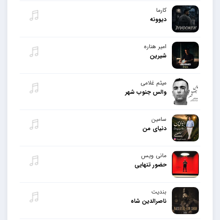
کارما
دیوونه
امیر هناره
شیرین
میثم غلامی
والس جنوب شهر
سامین
دنیای من
مانی ویس
حضور تنهایی
بندیت
ناصرالدین شاه