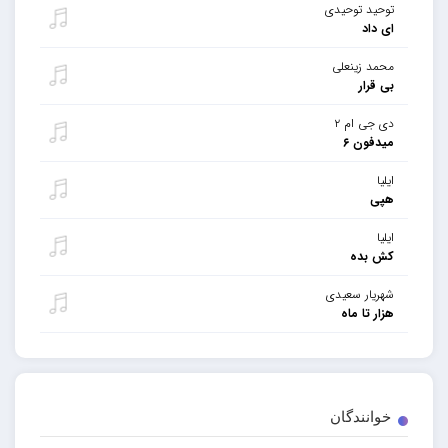
توحید توحیدی
ای داد
محمد زینعلی
بی قرار
دی جی ام ۲
میدفون ۶
ایلیا
هپی
ایلیا
کش بده
شهریار سعیدی
هزار تا ماه
خوانندگان