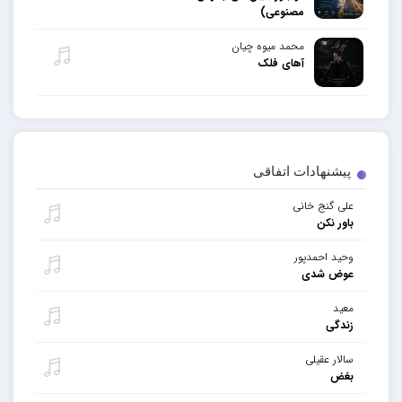
مصنوعی)
محمد میوه چیان
آهای فلک
پیشنهادات اتفاقی
علی گنج خانی
باور نکن
وحید احمدپور
عوض شدی
معید
زندگی
سالار عقیلی
بغض