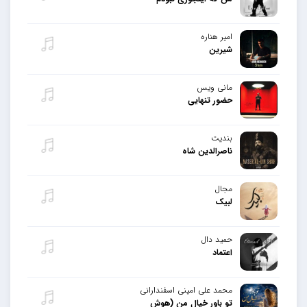
امیر هناره
شیرین
مانی ویس
حضور تنهایی
بندیت
ناصرالدین شاه
مجال
لبیک
حمید دال
اعتماد
محمد علی امینی اسفندارانی
تو باور خیال من (هوش