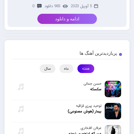
5 آوریل 2023
983 دانلود
0
ادامه و دانلود
پربازدیدترین آهنگ ها
هفته
ماه
سال
حسن جمالی
سکسکه
توحید پیری قراقیه
بیمار (هوش مصنوعی)
عرفان افتخاری
من که اینجوری نبودم