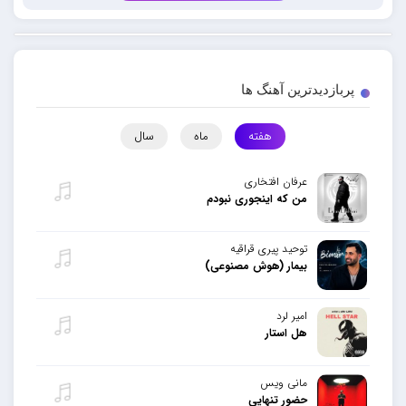
پربازدیدترین آهنگ ها
هفته
ماه
سال
عرفان افتخاری
من که اینجوری نبودم
توحید پیری قراقیه
بیمار (هوش مصنوعی)
امیر لرد
هل استار
مانی ویس
حضور تنهایی