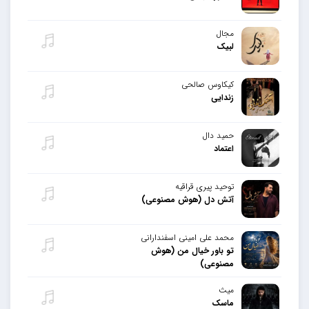
مجال
لبیک
کیکاوس صالحی
زندایی
حمید دال
اعتماد
توحید پیری قراقیه
آتش دل (هوش مصنوعی)
محمد علی امینی اسفندارانی
تو باور خیال من (هوش
مصنوعی)
میث
ماسک