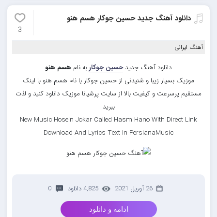
دانلود آهنگ جدید حسین جوکار هسم هنو
3
آهنگ ایرانی
دانلود آهنگ جدید
حسین جوکار
به نام
هسم هنو
موزیک بسیار زیبا و شنیدنی از حسین جوکار با نام هسم هنو با لینک
مستقیم پرسرعت و کیفیت بالا از سایت پرشیانا موزیک دانلود کنید و لذت
ببرید
New Music Hosein Jokar Called Hasm Hano With Direct Link
Download And Lyrics Text In PersianaMusic
26 آوریل 2021
4,825 دانلود
0
ادامه و دانلود