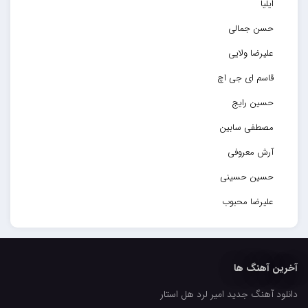
ایلیا
حسن جمالی
علیرضا ولایی
قاسم ای جی اچ
حسین رایج
مصطفی سابین
آرش معروفی
حسین حسینی
علیرضا محبوب
حسین حصارکی
مهدیار
آخرین آهنگ ها
کاپیتان
دانلود آهنگ جدید امیر لرد هل استار
مجید رضوی